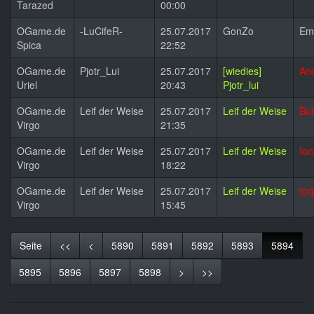
Tarazed
00:00
OGame.de
-LuCifeR-
25.07.2017
GonZo
Em
Spica
22:52
OGame.de
Pjotr_Lui
25.07.2017
[wiedies]
And
Uriel
20:43
Pjotr_lui
OGame.de
Leif der Weise
25.07.2017
Leif der Weise
Bul
Virgo
21:35
OGame.de
Leif der Weise
25.07.2017
Leif der Weise
Ion
Virgo
18:22
OGame.de
Leif der Weise
25.07.2017
Leif der Weise
tor
Virgo
15:45
(Aktu
Seite
<<
<
5890
5891
5892
5893
5894
5895
5896
5897
5898
>
>>