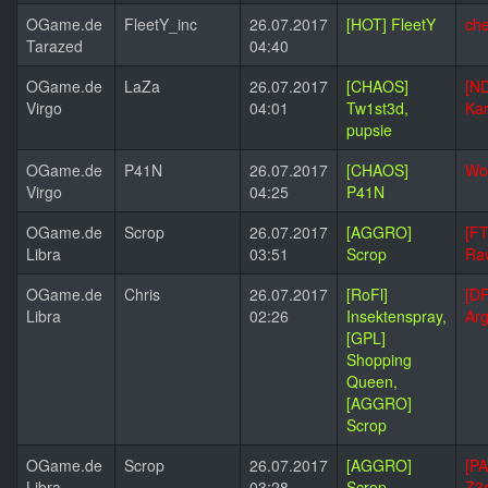
OGame.de
FleetY_inc
26.07.2017
[HOT] FleetY
che
Tarazed
04:40
OGame.de
LaZa
26.07.2017
[CHAOS]
[N
Virgo
04:01
Tw1st3d,
Kar
pupsie
OGame.de
P41N
26.07.2017
[CHAOS]
Wo
Virgo
04:25
P41N
OGame.de
Scrop
26.07.2017
[AGGRO]
[F
Libra
03:51
Scrop
Ra
OGame.de
Chris
26.07.2017
[RoFl]
[DF
Libra
02:26
Insektenspray,
Ar
[GPL]
Shopping
Queen,
[AGGRO]
Scrop
OGame.de
Scrop
26.07.2017
[AGGRO]
[PA
Libra
03:28
Scrop
Z3