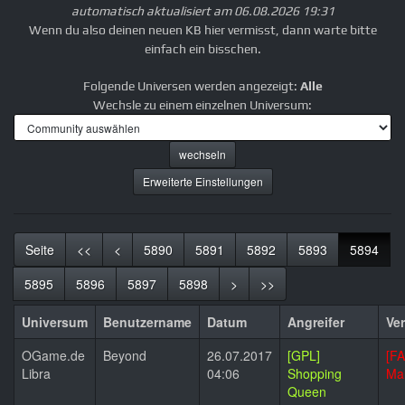
automatisch aktualisiert am 06.08.2026 19:31
Wenn du also deinen neuen KB hier vermisst, dann warte bitte
einfach ein bisschen.
Folgende Universen werden angezeigt:
Alle
Wechsle zu einem einzelnen Universum:
Erweiterte Einstellungen
(Aktu
Seite
<<
<
5890
5891
5892
5893
5894
5895
5896
5897
5898
>
>>
Universum
Benutzername
Datum
Angreifer
Ver
OGame.de
Beyond
26.07.2017
[GPL]
[F
Libra
04:06
Shopping
Mal
Queen