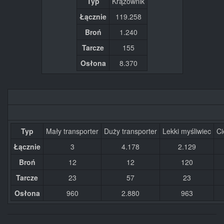
Typ
Krążownik
Łącznie
119.258
Broń
1.240
Tarcze
155
Osłona
8.370
Typ
Mały transporter
Duży transporter
Lekki myśliwiec
Ci
Łącznie
3
4.178
2.129
Broń
12
12
120
Tarcze
23
57
23
Osłona
960
2.880
963