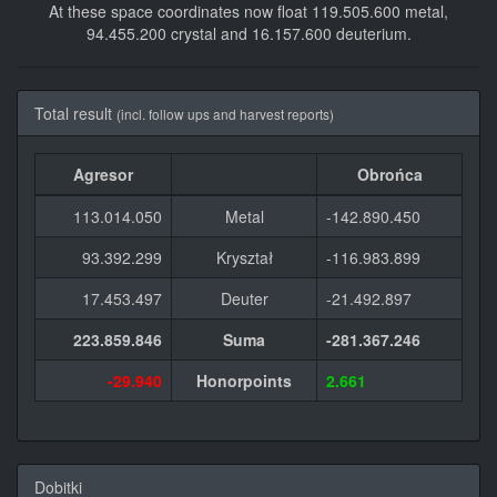
At these space coordinates now float 119.505.600 metal,
94.455.200 crystal and 16.157.600 deuterium.
Total result
(incl. follow ups and harvest reports)
Agresor
Obrońca
113.014.050
Metal
-142.890.450
93.392.299
Kryształ
-116.983.899
17.453.497
Deuter
-21.492.897
223.859.846
Suma
-281.367.246
-29.940
Honorpoints
2.661
Dobitki