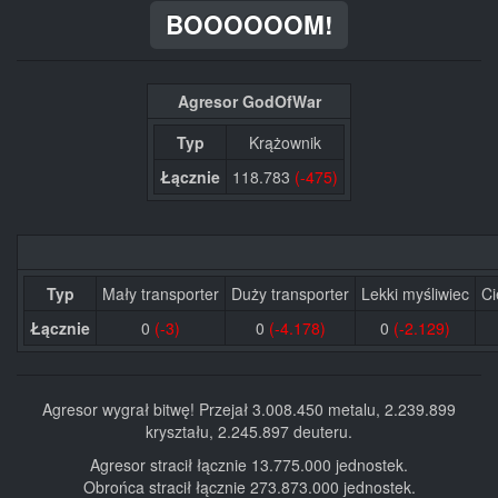
BOOOOOOM!
Agresor GodOfWar
Typ
Krążownik
Łącznie
118.783
(-475)
Typ
Mały transporter
Duży transporter
Lekki myśliwiec
Ci
Łącznie
0
(-3)
0
(-4.178)
0
(-2.129)
Agresor wygrał bitwę! Przejał 3.008.450 metalu, 2.239.899
kryształu, 2.245.897 deuteru.
Agresor stracił łącznie 13.775.000 jednostek.
Obrońca stracił łącznie 273.873.000 jednostek.