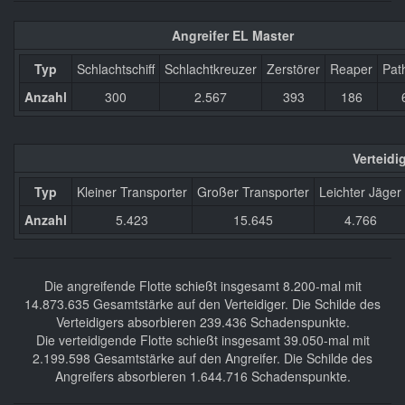
Angreifer EL Master
Typ
Schlachtschiff
Schlachtkreuzer
Zerstörer
Reaper
Pat
Anzahl
300
2.567
393
186
Verteid
Typ
Kleiner Transporter
Großer Transporter
Leichter Jäger
Anzahl
5.423
15.645
4.766
Die angreifende Flotte schießt insgesamt 8.200-mal mit
14.873.635 Gesamtstärke auf den Verteidiger. Die Schilde des
Verteidigers absorbieren 239.436 Schadenspunkte.
Die verteidigende Flotte schießt insgesamt 39.050-mal mit
2.199.598 Gesamtstärke auf den Angreifer. Die Schilde des
Angreifers absorbieren 1.644.716 Schadenspunkte.