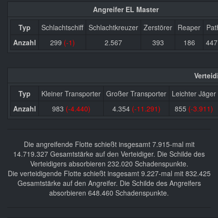
Angreifer EL Master
Typ
Schlachtschiff
Schlachtkreuzer
Zerstörer
Reaper
Pat
Anzahl
299
(-1)
2.567
393
186
44
Vertei
Typ
Kleiner Transporter
Großer Transporter
Leichter Jäger
Anzahl
983
(-4.440)
4.354
(-11.291)
855
(-3.911)
Die angreifende Flotte schießt insgesamt 7.915-mal mit
14.719.327 Gesamtstärke auf den Verteidiger. Die Schilde des
Verteidigers absorbieren 232.020 Schadenspunkte.
Die verteidigende Flotte schießt insgesamt 9.227-mal mit 832.425
Gesamtstärke auf den Angreifer. Die Schilde des Angreifers
absorbieren 648.460 Schadenspunkte.