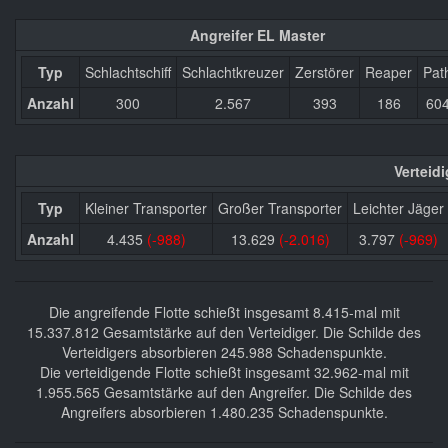
Angreifer EL Master
Typ
Schlachtschiff
Schlachtkreuzer
Zerstörer
Reaper
Pat
Anzahl
300
2.567
393
186
60
Verteid
Typ
Kleiner Transporter
Großer Transporter
Leichter Jäger
Anzahl
4.435
(-988)
13.629
(-2.016)
3.797
(-969)
Die angreifende Flotte schießt insgesamt 8.415-mal mit
15.337.812 Gesamtstärke auf den Verteidiger. Die Schilde des
Verteidigers absorbieren 245.988 Schadenspunkte.
Die verteidigende Flotte schießt insgesamt 32.962-mal mit
1.955.565 Gesamtstärke auf den Angreifer. Die Schilde des
Angreifers absorbieren 1.480.235 Schadenspunkte.