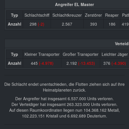
Angreifer EL Master
Typ
Schlachtschiff
Schlachtkreuzer
Zerstörer
Reaper
Pat
Anzahl
298
(-2)
2.567
393
186
41
Vertei
Typ
Kleiner Transporter
Großer Transporter
Leichter Jäger
Anzahl
445
(-4.978)
2.192
(-13.453)
376
(-4.390)
Die Schlacht endet unentschieden, die Flotten ziehen sich auf ihre
Heimatplaneten zurück.
Der Angreifer hat insgesamt 6.537.000 Units verloren.
Der Verteidiger hat insgesamt 263.323.000 Units verloren.
Auf diesen Raumkoordinaten liegen nun 104.368.162 Metall,
102.223.151 Kristall und 6.692.689 Deuterium.