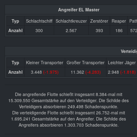
Angreifer EL Master
Typ
Schlachtschiff
Schlachtkreuzer
Zerstörer
Reaper
Pat
Anzahl
300
2.567
393
186
57
Verteid
Typ
Kleiner Transporter
Großer Transporter
Leichter Jäger
Anzahl
3.448
(-1.975)
11.362
(-4.283)
2.948
(-1.818)
Die angreifende Flotte schießt insgesamt 8.384-mal mit
15.309.550 Gesamtstärke auf den Verteidiger. Die Schilde des
Verteidigers absorbieren 249.498 Schadenspunkte.
Die verteidigende Flotte schießt insgesamt 26.752-mal mit
1.695.241 Gesamtstärke auf den Angreifer. Die Schilde des
Angreifers absorbieren 1.303.703 Schadenspunkte.