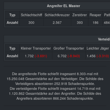
Angreifer EL Master
Typ
Schlachtschiff
Schlachtkreuzer
Zerstörer
Reaper
Pat
Anzahl
300
2.567
393
186
48
Vertei
Typ
Kleiner Transporter
Großer Transporter
Leichter Jäger
Anzahl
1.732
(-3.691)
6.702
(-8.943)
1.456
(-3.310)
Die angreifende Flotte schießt insgesamt 8.303-mal mit
15.250.048 Gesamtstärke auf den Verteidiger. Die Schilde des
Verteidigers absorbieren 252.918 Schadenspunkte.
Die verteidigende Flotte schießt insgesamt 14.719-mal mit
1.120.862 Gesamtstärke auf den Angreifer. Die Schilde des
Angreifers absorbieren 866.244 Schadenspunkte.