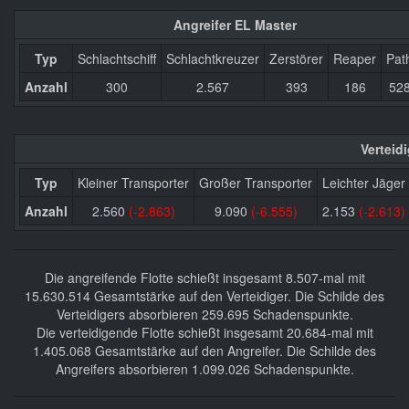
Angreifer EL Master
Typ
Schlachtschiff
Schlachtkreuzer
Zerstörer
Reaper
Pat
Anzahl
300
2.567
393
186
52
Verteid
Typ
Kleiner Transporter
Großer Transporter
Leichter Jäger
Anzahl
2.560
(-2.863)
9.090
(-6.555)
2.153
(-2.613)
Die angreifende Flotte schießt insgesamt 8.507-mal mit
15.630.514 Gesamtstärke auf den Verteidiger. Die Schilde des
Verteidigers absorbieren 259.695 Schadenspunkte.
Die verteidigende Flotte schießt insgesamt 20.684-mal mit
1.405.068 Gesamtstärke auf den Angreifer. Die Schilde des
Angreifers absorbieren 1.099.026 Schadenspunkte.