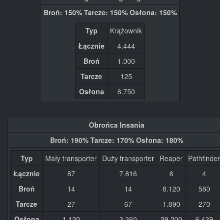
Broń: 150% Tarcze: 150% Osłona: 150%
Typ
Krążownik
Łącznie
4.444
Broń
1.000
Tarcze
125
Osłona
6.750
Obrońca Insania
Broń: 190% Tarcze: 170% Osłona: 180%
Typ
Mały transporter
Duży transporter
Reaper
Pathfinder
Łącznie
87
7.816
6
4
Broń
14
14
8.120
580
Tarcze
27
67
1.890
270
Osłona
1.120
3.360
39.200
6.439