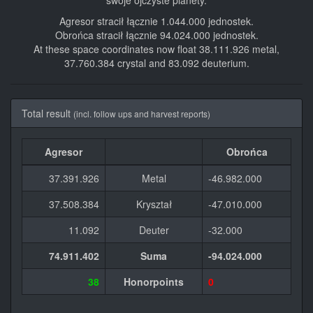
swoje ojczyste planety.
Agresor stracił łącznie 1.044.000 jednostek.
Obrońca stracił łącznie 94.024.000 jednostek.
At these space coordinates now float 38.111.926 metal,
37.760.384 crystal and 83.092 deuterium.
Total result
(incl. follow ups and harvest reports)
Agresor
Obrońca
37.391.926
Metal
-46.982.000
37.508.384
Kryształ
-47.010.000
11.092
Deuter
-32.000
74.911.402
Suma
-94.024.000
38
Honorpoints
0