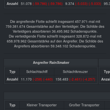
Anzahl
51.078
(-59.786)
(-59.786)
9.374
(-5.033)
(-5.033)
95.
Die angreifende Flotte schießt insgesamt 457.971-mal mit
759.381.674 Gesamtstärke auf den Verteidiger. Die Schilde des
Verteidigers absorbieren 36.495.982 Schadenspunkte.
Die verteidigende Flotte schießt insgesamt 328.872-mal mit
658.978.962 Gesamtstärke auf den Angreifer. Die Schilde des
Angreifers absorbieren 59.348.102 Schadenspunkte.
Angreifer RainXmaker
Typ
Schlachtschiff
Schlachtkreuzer
Typ
Anzahl
11.170
(-258)
(-440)
158.483
(-2.461)
(-4.257)
Anza
Typ
Kleiner Transporter
Großer Transporter