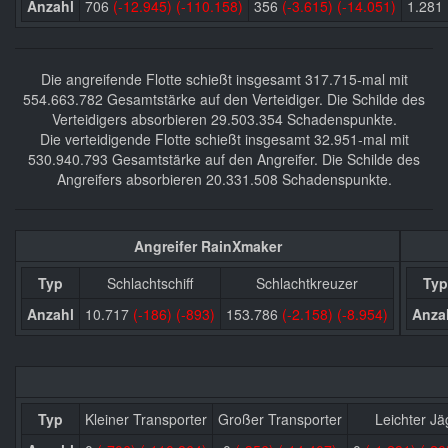
Anzahl
706
(-12.945)
(-110.158)
356
(-3.615)
(-14.051)
1.281
Die angreifende Flotte schießt insgesamt 317.715-mal mit
554.663.782 Gesamtstärke auf den Verteidiger. Die Schilde des
Verteidigers absorbieren 29.503.354 Schadenspunkte.
Die verteidigende Flotte schießt insgesamt 32.951-mal mit
530.940.793 Gesamtstärke auf den Angreifer. Die Schilde des
Angreifers absorbieren 20.331.508 Schadenspunkte.
Angreifer RainXmaker
Typ
Schlachtschiff
Schlachtkreuzer
Typ
Anzahl
10.717
(-186)
(-893)
153.786
(-2.158)
(-8.954)
Anza
Typ
Kleiner Transporter
Großer Transporter
Leichter Jä