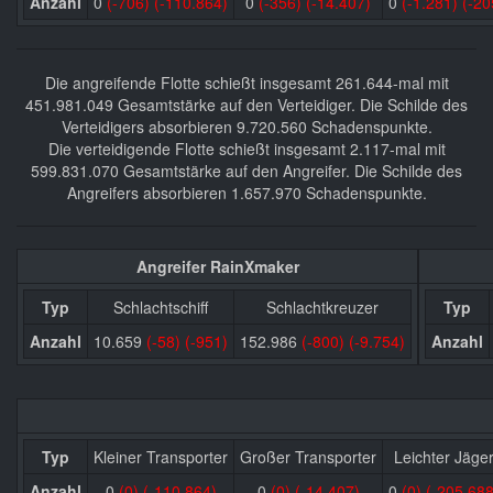
Anzahl
0
(-706)
(-110.864)
0
(-356)
(-14.407)
0
(-1.281)
(-20
Die angreifende Flotte schießt insgesamt 261.644-mal mit
451.981.049 Gesamtstärke auf den Verteidiger. Die Schilde des
Verteidigers absorbieren 9.720.560 Schadenspunkte.
Die verteidigende Flotte schießt insgesamt 2.117-mal mit
599.831.070 Gesamtstärke auf den Angreifer. Die Schilde des
Angreifers absorbieren 1.657.970 Schadenspunkte.
Angreifer RainXmaker
Typ
Schlachtschiff
Schlachtkreuzer
Typ
Anzahl
10.659
(-58)
(-951)
152.986
(-800)
(-9.754)
Anzahl
Typ
Kleiner Transporter
Großer Transporter
Leichter Jäge
Anzahl
0
(0)
(-110.864)
0
(0)
(-14.407)
0
(0)
(-205.688