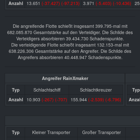
Anzahl
13.651
(-37.427)
(-97.213)
3.971
(-5.403)
(-10.436)
25
Die angreifende Flotte schießt insgesamt 399.795-mal mit
682.085.870 Gesamtstärke auf den Verteidiger. Die Schilde des
Verteidigers absorbieren 39.434.730 Schadenspunkte.
Die verteidigende Flotte schießt insgesamt 132.153-mal mit
638.226.306 Gesamtstärke auf den Angreifer. Die Schilde des
Angreifers absorbieren 40.448.947 Schadenspunkte.
Angreifer RainXmaker
Typ
Schlachtschiff
Schlachtkreuzer
Typ
Anzahl
10.903
(-267)
(-707)
155.944
(-2.539)
(-6.796)
Anza
Typ
Kleiner Transporter
Großer Transporter