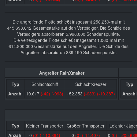
Die angreifende Flotte schießt insgesamt 258.259-mal mit
445.698.642 Gesamtstärke auf den Verteidiger. Die Schilde des
Verteidigers absorbieren 5.996.000 Schadenspunkte.
Die verteidigende Flotte schießt insgesamt 1.060-mal mit
614.800.000 Gesamtstärke auf den Angreifer. Die Schilde des
Angreifers absorbieren 839.190 Schadenspunkte.
Angreifer RainXmaker
Typ
Schlachtschiff
Schlachtkreuzer
Typ
Anzahl
10.617
(-42)
(-993)
152.353
(-633)
(-10.387)
Anzahl
Typ
Kleiner Transporter
Großer Transporter
Leichter Jäge
Anzahl
0
(0)
(-110.864)
0
(0)
(-14.407)
0
(0)
(-205.688