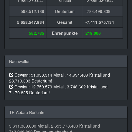
1.985.270.047
Kristall
-2.649.030.647
598.512.139
Deuterium
-784.499.339
5.658.547.934
Gesamt
-7.411.575.134
582.785
Ehrenpunkte
219.006
Nachwellen
Gewinn: 51.038.314 Metall, 14.994.409 Kristall und
28.719.303 Deuterium!
Gewinn: 12.759.579 Metall, 3.748.602 Kristall und
7.179.825 Deuterium!
TF-Abbau Berichte
3.611.389.600 Metall, 2.655.778.400 Kristall und
743.948.800 Deuterium abgebaut.