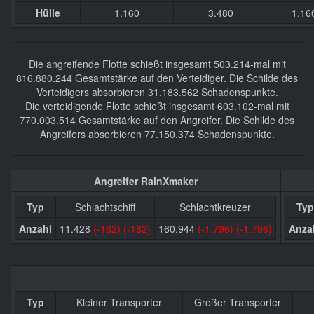
Hülle
1.160
3.480
1.16
Die angreifende Flotte schießt insgesamt 503.214-mal mit
816.880.244 Gesamtstärke auf den Verteidiger. Die Schilde des
Verteidigers absorbieren 31.183.562 Schadenspunkte.
Die verteidigende Flotte schießt insgesamt 603.102-mal mit
770.003.514 Gesamtstärke auf den Angreifer. Die Schilde des
Angreifers absorbieren 77.150.374 Schadenspunkte.
Angreifer RainXmaker
Typ
Schlachtschiff
Schlachtkreuzer
Typ
Anzahl
11.428
(-182)
(-182)
160.944
(-1.796)
(-1.796)
Anza
Typ
Kleiner Transporter
Großer Transporter