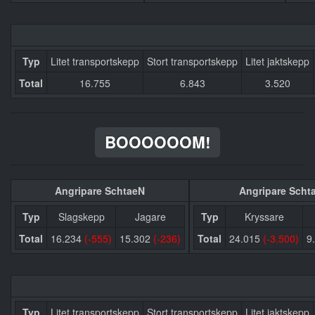
Typ
Litet transportskepp
Stort transportskepp
Litet jaktskepp
Total
16.755
6.843
3.520
BOOOOOOM!
Angripare SchtaeN
Angripare Scht
Typ
Slagskepp
Jagare
Typ
Kryssare
Total
16.234
(-555)
15.302
(-236)
Total
24.015
(-3.500)
9
Typ
Litet transportskepp
Stort transportskepp
Litet jaktskepp