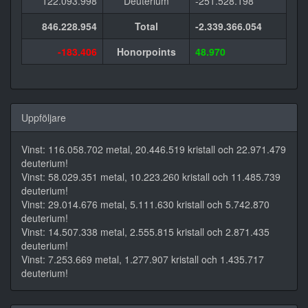
122.093.998
Deuterium
-251.528.198
846.228.954
Total
-2.339.366.054
-183.406
Honorpoints
48.970
Uppföljare
Vinst: 116.058.702 metal, 20.446.519 kristall och 22.971.479
deuterium!
Vinst: 58.029.351 metal, 10.223.260 kristall och 11.485.739
deuterium!
Vinst: 29.014.676 metal, 5.111.630 kristall och 5.742.870
deuterium!
Vinst: 14.507.338 metal, 2.555.815 kristall och 2.871.435
deuterium!
Vinst: 7.253.669 metal, 1.277.907 kristall och 1.435.717
deuterium!