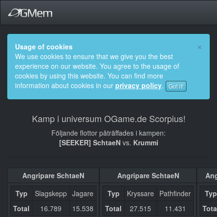
×
Usage of cookies
We use cookies to ensure that we give you the best
experience on our website. You agree to the usage of
cookies by using this website. You can find more
information about cookies in our
privacy policy
.
Got it!
Kamp i universum OGame.de Scorpius!
Följande flottor påträffades i kampen:
[SEEKER] SchtaeN
vs.
Krummi
Angripare SchtaeN
Angripare SchtaeN
Ang
Typ
Slagskepp
Jagare
Typ
Kryssare
Pathfinder
Typ
Total
16.789
15.538
Total
27.515
11.431
Tota