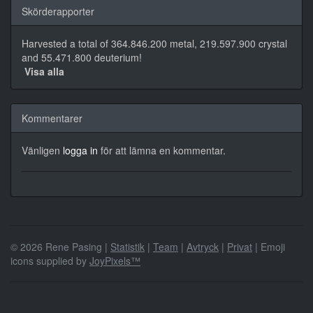
Skörderapporter
Harvested a total of 364.846.200 metal, 219.597.900 crystal
and 55.471.800 deuterium!
Visa alla
Kommentarer
Vänligen
logga in
för att lämna en kommentar.
© 2026 Rene Pasing |
Statistik
|
Team
|
Avtryck
|
Privat
| Emoji
icons supplied by
JoyPixels™