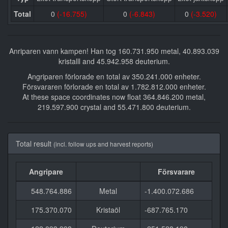
Total
0
(-16.755)
0
(-6.843)
0
(-3.520)
Anriparen vann kampen! Han tog 160.731.950 metal, 40.893.039
kristalll and 45.942.958 deuterium.
Angriparen förlorade en total av 350.241.000 enheter.
Försvararen förlorade en total av 1.782.812.000 enheter.
At these space coordinates now float 364.846.200 metal,
219.597.900 crystal and 55.471.800 deuterium.
Total result
(incl. follow ups and harvest reports)
Angripare
Försvarare
548.764.886
Metal
-1.400.072.686
175.370.070
Kristaöl
-687.765.170