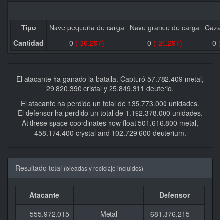
Tipo
Nave pequeña de carga
Nave grande de carga
Caza
Cantidad
0
(-20.297)
0
(-20.297)
0
El atacante ha ganado la batalla. Capturó 57.782.409 metal,
29.820.390 cristal y 25.849.311 deuterio.
El atacante ha perdido un total de 135.773.000 unidades.
El defensor ha perdido un total de 1.192.378.000 unidades.
At these space coordinates now float 501.616.800 metal,
458.174.400 crystal and 102.729.600 deuterium.
Resultado total
(oleadas y reciclaje incluidos)
Atacante
Defensor
555.972.015
Metal
-681.376.215