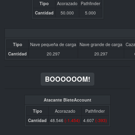
Tipo
Acorazado
Pathfinder
Cantidad
50.000
5.000
Tipo
Nave pequeña de carga
Nave grande de carga
Caza
Cantidad
20.297
20.297
BOOOOOOM!
Atacante BieteAccount
Tipo
Acorazado
Pathfinder
Cantidad
48.546
(-1.454)
4.607
(-393)