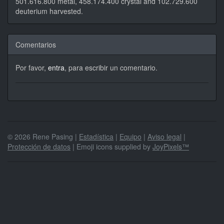
501.616.800 metal, 458.174.400 crystal and 102.729.600
deuterium harvested.
Comentarios
Por favor,
entra
, para escribir un comentario.
© 2026 Rene Pasing |
Estadística
|
Equipo
|
Aviso legal
|
Protección de datos
| Emoji icons supplied by
JoyPixels™