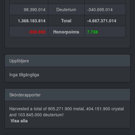
98.390.014
Deuterium
-340.695.014
1.368.183.814
Total
-4.667.371.014
-503.692
Honorpoints
7.738
Uppföljare
Inga tillgängliga
Skörderapporter
Harvested a total of 905.271.900 metal, 404.151.900 crystal
and 103.845.000 deuterium!
Visa alla