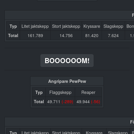
F
Typ
Litet jaktskepp
Stort jaktskepp
Kryssare
Slagskepp
Bom
Total
161.789
14.756
81.420
7.624
1
BOOOOOOM!
Angripare PewPew
Typ
Flaggskepp
Reaper
Total
49.711
(-289)
49.944
(-56)
F
Typ
Litet jaktskepp
Stort jaktskepp
Kryssare
Slagskepp