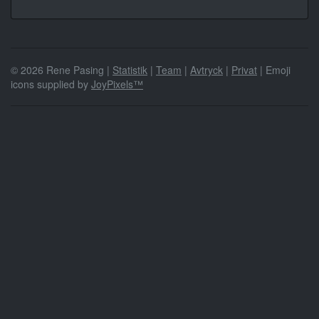
© 2026 Rene Pasing |
Statistik
|
Team
|
Avtryck
|
Privat
| Emoji
icons supplied by
JoyPixels™