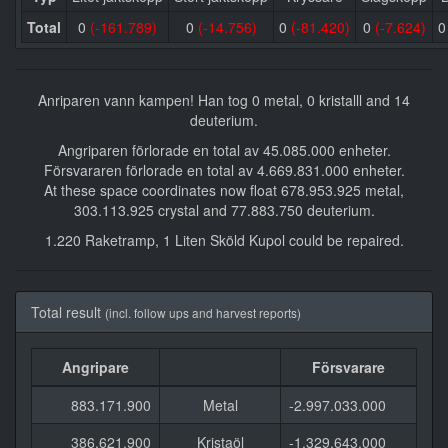
Total
0
(-161.789)
0
(-14.756)
0
(-81.420)
0
(-7.624)
Anriparen vann kampen! Han tog 0 metal, 0 kristalll and 14
deuterium.
Angriparen förlorade en total av 45.085.000 enheter.
Försvararen förlorade en total av 4.669.831.000 enheter.
At these space coordinates now float 678.953.925 metal,
303.113.925 crystal and 77.883.750 deuterium.
1.220 Raketramp, 1 Liten Sköld Kupol could be repaired.
Total result
(incl. follow ups and harvest reports)
Angripare
Försvarare
883.171.900
Metal
-2.997.033.000
386.621.900
Kristaöl
-1.329.643.000