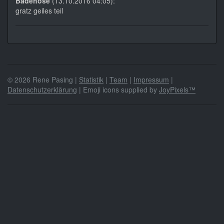
Badehose
(13.10.2016 04:05):
gratz geiles teil
© 2026 Rene Pasing |
Statistik
|
Team
|
Impressum
|
Datenschutzerklärung
| Emoji icons supplied by
JoyPixels™