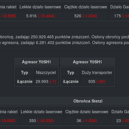
ia rakiet
Lekkie działo laserowe
Ciężkie działo laserowe
Działo Ga
(-12.898)
5.916
(-10.464)
526
(-1.034)
175
(-1
 obrońcę, zadając 250.929.465 punktów zniszczeń. Osłony obrońcy poc
 w agresora, zadając 6.281.402 punktów zniszczeń. Osłony agresora poc
Agresor Y0SH1
Agresor Y0SH1
Typ
Niszczyciel
Typ
Duży transporter
Łącznie
29.993
(-7)
Łącznie
935
(-65)
Obrońca Stetzi
nia rakiet
Lekkie działo laserowe
Ciężkie działo laserowe
Działo G
(-19.693)
350
(-16.030)
36
(-1.524)
23
(-2