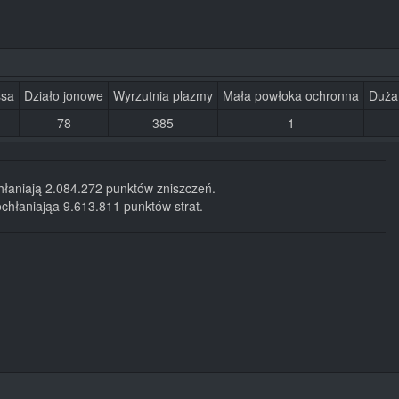
ssa
Działo jonowe
Wyrzutnia plazmy
Mała powłoka ochronna
Duża
78
385
1
hłaniają 2.084.272 punktów zniszczeń.
chłaniająa 9.613.811 punktów strat.