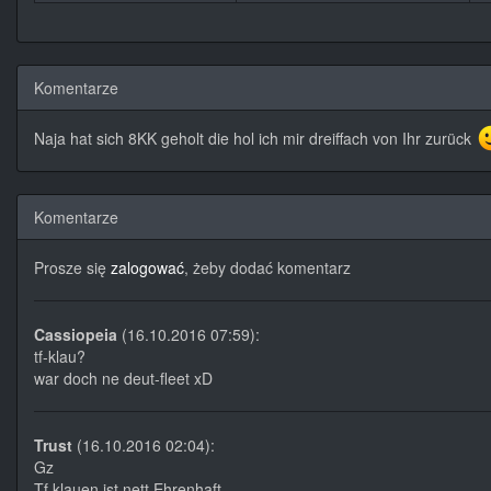
Komentarze
Naja hat sich 8KK geholt die hol ich mir dreiffach von Ihr zurück
Komentarze
Prosze się
zalogować
, żeby dodać komentarz
Cassiopeia
(16.10.2016 07:59):
tf-klau?
war doch ne deut-fleet xD
Trust
(16.10.2016 02:04):
Gz
Tf klauen ist nett Ehrenhaft.