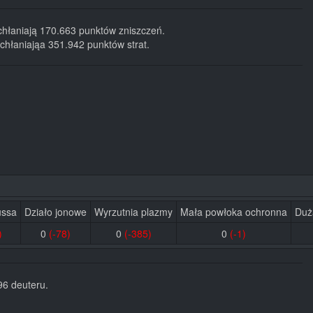
chłaniają 170.663 punktów zniszczeń.
chłaniająa 351.942 punktów strat.
ussa
Działo jonowe
Wyrzutnia plazmy
Mała powłoka ochronna
Duż
)
0
(-78)
0
(-385)
0
(-1)
96 deuteru.