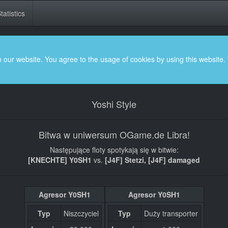
tatistics
 our website. You agree to the usage of cookies by using this website.
Yoshi Style
Bitwa w uniwersum OGame.de Libra!
Następujące floty spotykają się w bitwie:
[KNECHTE] Y0SH1
vs.
[J4F] Stetzi, [J4F] damaged
Agresor Y0SH1
Agresor Y0SH1
Typ
Niszczyciel
Typ
Duży transporter