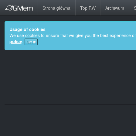
Strona główna
Top RW
Archiwum
S
Usage of cookies
We use cookies to ensure that we give you the best experience on
policy
.
Got it!