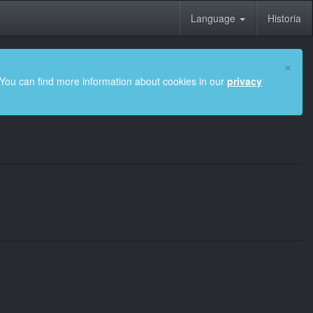
Language
Historia
×
 You can find more information about cookies in our
privacy