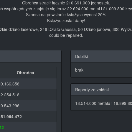
Obrońca stracił łącznie 210.691.000 jednostek.
ch współrzędnych znajduje się teraz 22.624.000 metal i 21.009.800 krys
Szansa na powstanie księżyca wynosi 20%
Księżyc został dany!
iężkie działo laserowe, 246 Działo Gaussa, 50 Działo jonowe, 300 Wy
could be repaired.
Dobitki
brak
Obrońca
69.166.658
Raporty ze zbiórki
52.254.518
18.514.000 metalu i 16.899.80
30.543.296
151.964.472
22