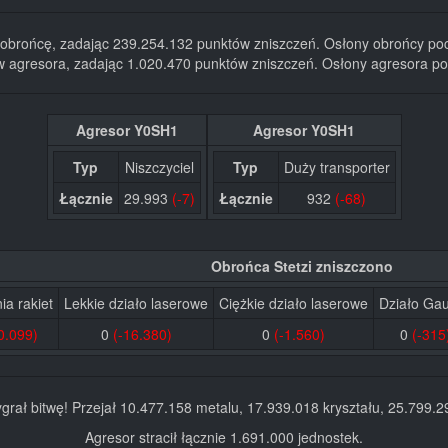
w obrońcę, zadając 239.254.132 punktów zniszczeń. Osłony obrońcy po
 w agresora, zadając 1.020.470 punktów zniszczeń. Osłony agresora po
Agresor Y0SH1
Agresor Y0SH1
Typ
Niszczyciel
Typ
Duży transporter
Łącznie
29.993
(-7)
Łącznie
932
(-68)
Obrońca Stetzi zniszczono
ia rakiet
Lekkie działo laserowe
Ciężkie działo laserowe
Działo Ga
0.099)
0
(-16.380)
0
(-1.560)
0
(-315
grał bitwę! Przejał 10.477.158 metalu, 17.939.018 kryształu, 25.799.2
Agresor stracił łącznie 1.691.000 jednostek.