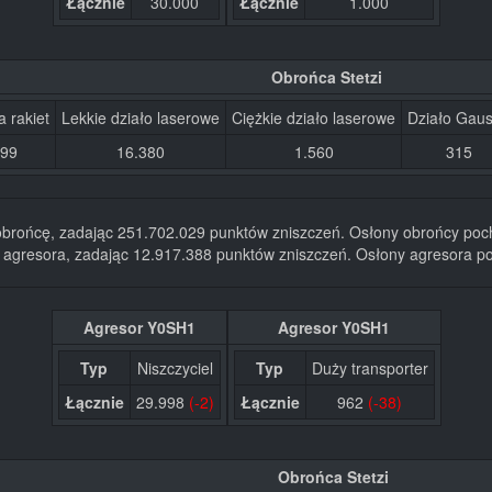
Łącznie
30.000
Łącznie
1.000
Obrońca Stetzi
a rakiet
Lekkie działo laserowe
Ciężkie działo laserowe
Działo Gau
099
16.380
1.560
315
 obrońcę, zadając 251.702.029 punktów zniszczeń. Osłony obrońcy poc
w agresora, zadając 12.917.388 punktów zniszczeń. Osłony agresora po
Agresor Y0SH1
Agresor Y0SH1
Typ
Niszczyciel
Typ
Duży transporter
Łącznie
29.998
(-2)
Łącznie
962
(-38)
Obrońca Stetzi