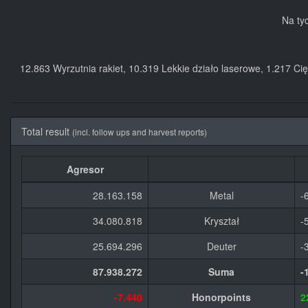
Na ty
12.863 Wyrzutnia rakiet, 10.319 Lekkie działo laserowe, 1.217 C
Total result
(incl. follow ups and harvest reports)
Agresor
28.163.158
Metal
-
34.080.818
Kryształ
-
25.694.296
Deuter
-
87.938.272
Suma
-
-7.440
Honorpoints
2