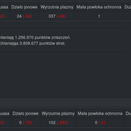
ussa
Działo jonowe
Wyrzutnia plazmy
Mała powłoka ochronna
Duż
40)
24
(-54)
337
(-48)
1
hłaniają 1.256.970 punktów zniszczeń.
hłaniająa 3.808.677 punktów strat.
aussa
Działo jonowe
Wyrzutnia plazmy
Mała powłoka ochronna
Du
92)
0
(-78)
102
(-283)
0
(-1)