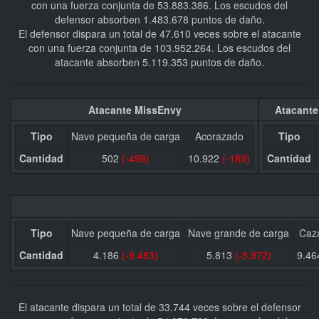
con una fuerza conjunta de 53.883.386. Los escudos del
defensor absorben 1.483.678 puntos de daño.
El defensor dispara un total de 47.610 veces sobre el atacante
con una fuerza conjunta de 103.952.264. Los escudos del
atacante absorben 5.119.353 puntos de daño.
Atacante MissEnvy
Atacante
Tipo
Nave pequeña de carga
Acorazado
Tipo
Cantidad
502
(-498)
10.922
(-189)
Cantidad
Tipo
Nave pequeña de carga
Nave grande de carga
Caza
Cantidad
4.186
(-9.483)
5.813
(-5.972)
9.4
El atacante dispara un total de 33.744 veces sobre el defensor