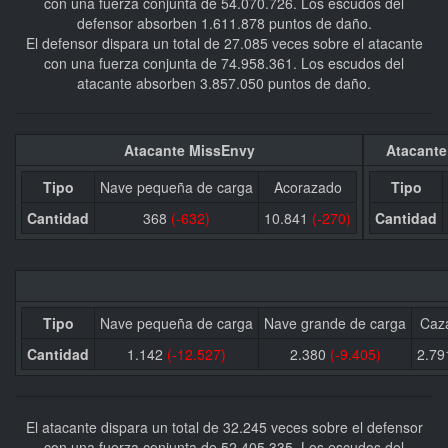
con una fuerza conjunta de 54.070.726. Los escudos del
defensor absorben 1.611.878 puntos de daño.
El defensor dispara un total de 27.085 veces sobre el atacante
con una fuerza conjunta de 74.958.361. Los escudos del
atacante absorben 3.857.050 puntos de daño.
Atacante MissEnvy
Atacante
Tipo
Nave pequeña de carga
Acorazado
Tipo
Cantidad
368
(-632)
10.841
(-270)
Cantidad
Tipo
Nave pequeña de carga
Nave grande de carga
Caza
Cantidad
1.142
(-12.527)
2.380
(-9.405)
2.7
El atacante dispara un total de 32.245 veces sobre el defensor
con una fuerza conjunta de 52.405.335. Los escudos del