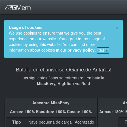
×
Usage of cookies
We use cookies to ensure that we give you the best
experience on our website. You agree to the usage of
cookies by using this website. You can find more
information about cookies in our
privacy policy
.
Got it!
Batalla en el universo OGame.de Antares!
Las siguientes flotas se enfrentaron en batalla:
MissEnvy, Highfish
vs.
Neid
Atacante MissEnvy
At
Armas: 150% Escudos: 160% Casco: 160%
Armas: 180% 
Tipo
Nave pequeña de carga
Acorazado
T