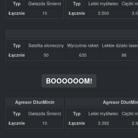
Typ
Gwiazda Śmierci
Typ
Lekki myśliwiec
Ciężki m
Łącznie
10
Łącznie
3.500
3.
Typ
Satelita słoneczny
Wyrzutnia rakiet
Lekkie działo las
Łącznie
50
635
86
BOOOOOOM!
Agresor D3utMin0r
Agresor D3utMin
Typ
Gwiazda Śmierci
Typ
Lekki myśliwiec
Ciężki m
Łącznie
10
Łącznie
3.392
2.