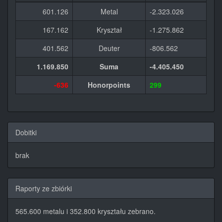
601.126
Metal
-2.323.026
167.162
Kryształ
-1.275.862
401.562
Deuter
-806.562
1.169.850
Suma
-4.405.450
-636
Honorpoints
299
Dobitki
brak
Raporty ze zbiórki
565.600 metalu i 352.800 kryształu zebrano.