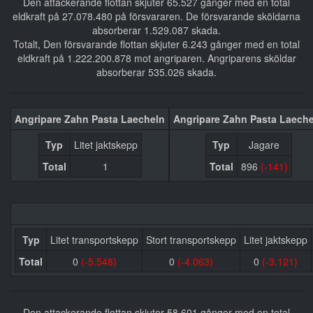
Den attackerande flottan skjuter 65.527 gånger med en total
eldkraft på 27.078.480 på försvararen. De försvarande sköldarna
absorberar 1.529.087 skada.
Totalt, Den försvarande flottan skjuter 6.243 gånger med en total
eldkraft på 1.222.200.878 mot angriparen. Angriparens sköldar
absorberar 535.026 skada.
Angripare Zahn Pasta Laecheln
Angripare Zahn Pasta Laech
Typ
Litet jaktskepp
Typ
Jagare
Total
1
Total
896
(-141)
Typ
Litet transportskepp
Stort transportskepp
Litet jaktskepp
Total
0
(-5.548)
0
(-4.063)
0
(-3.121)
Den attackerande flottan skjuter 58.601 gånger med en total