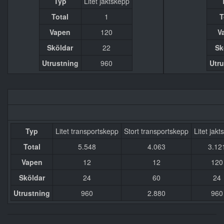
Typ
Litet jaktskepp
Total
1
T
Vapen
120
V
Sköldar
22
Sk
Utrustning
960
Utr
Typ
Litet transportskepp
Stort transportskepp
Litet jak
Total
5.548
4.063
3.12
Vapen
12
12
120
Sköldar
24
60
24
Utrustning
960
2.880
960