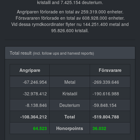
kristalll and 7.425.154 deuterium.
Angriparen förlorade en total av 259.319.000 enheter.
Försvararen förlorade en total av 608.928.000 enheter.
Vid dessa rymdkoordinater flyter nu 144.251.400 metal and
95.826.600 kristall.
Total result
(incl. follow ups and harvest reports)
Angripare
Försvarare
-67.246.954
Metal
-269.339.646
-32.978.412
Kristaöl
-190.616.988
-8.138.846
Deuterium
-59.848.154
-108.364.212
Total
-519.804.788
64.523
Honorpoints
36.032