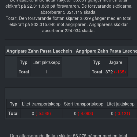
eldkraft på 22.311.888 på försvararen. De försvarande sköldarna
absorberar 5.321.119 skada.
Totalt, Den försvarande flottan skjuter 2.029 gånger med en total
eldkraft på 932.315.040 mot angriparen. Angriparens sköldar
absorberar 224.034 skada.
Angripare Zahn Pasta Laecheln
Angripare Zahn Pasta Laech
Typ
Litet jaktskepp
Typ
Jagare
Total
1
Total
872
(-165)
Typ
Litet transportskepp
Stort transportskepp
Litet jaktskepp
Total
0
(-5.548)
0
(-4.063)
0
(-3.121)
Den attackerande flottan skjuter 56.275 gånger med en total