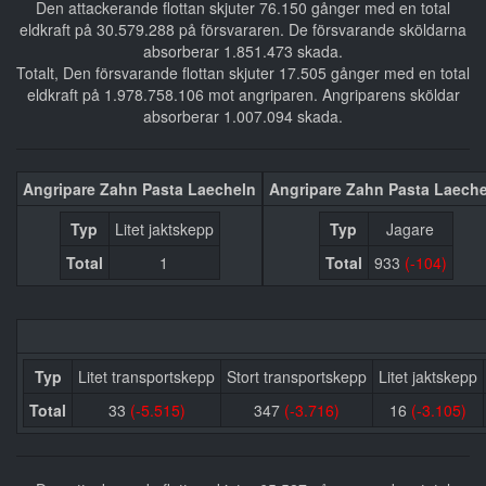
Den attackerande flottan skjuter 76.150 gånger med en total
eldkraft på 30.579.288 på försvararen. De försvarande sköldarna
absorberar 1.851.473 skada.
Totalt, Den försvarande flottan skjuter 17.505 gånger med en total
eldkraft på 1.978.758.106 mot angriparen. Angriparens sköldar
absorberar 1.007.094 skada.
Angripare Zahn Pasta Laecheln
Angripare Zahn Pasta Laech
Typ
Litet jaktskepp
Typ
Jagare
Total
1
Total
933
(-104)
Typ
Litet transportskepp
Stort transportskepp
Litet jaktskepp
Total
33
(-5.515)
347
(-3.716)
16
(-3.105)