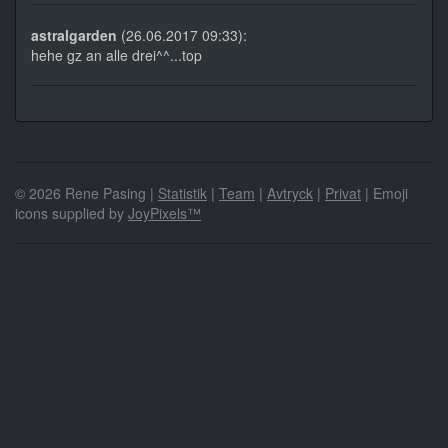
astralgarden
(26.06.2017 09:33):
hehe gz an alle drei^^...top
© 2026 Rene Pasing |
Statistik
|
Team
|
Avtryck
|
Privat
| Emoji
icons supplied by
JoyPixels™