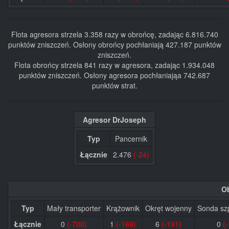
Flota agresora strzela 3.358 razy w obrońcę, zadając 6.816.740
punktów zniszczeń. Osłony obrońcy pochłaniają 427.187 punktów
zniszczeń.
Flota obrońcy strzela 841 razy w agresora, zadając 1.934.048
punktów zniszczeń. Osłony agresora pochłaniająa 742.687
punktów strat.
Agresor DrJoseph
Typ
Pancernik
Łącznie
2.476
(-24)
O
Typ
Mały transporter
Krążownik
Okręt wojenny
Sonda sz
Łącznie
0
(-700)
1
(-169)
6
(-191)
0
(