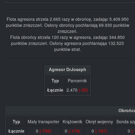
Flota agresora strzela 2.665 razy w obrońcę, zadając 5.409.950
punktów zniszczeń. Osłony obrońcy pochłaniają 69.930 punktów
zniszczeń.
Flota obrońcy strzela 120 razy w agresora, zadając 344.850
punktów zniszczeń. Osłony agresora pochłaniająa 132.523
punktów strat.
Agresor DrJoseph
Typ
Pancernik
Łącznie
2.470
(-30)
Obrońca
Typ
Mały transporter
Krążownik
Okręt wojenny
Sonda sz
Łącznie
0
(-700)
0
(-170)
0
(-197)
0
(