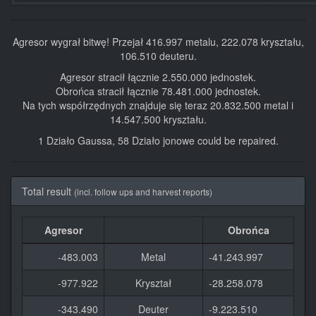
Agresor wygrał bitwę! Przejał 416.997 metalu, 222.078 kryształu,
106.510 deuteru.
Agresor stracił łącznie 2.550.000 jednostek.
Obrońca stracił łącznie 78.481.000 jednostek.
Na tych współrzędnych znajduje się teraz 20.832.500 metal i
14.547.500 kryształu.
1 Działo Gaussa, 58 Działo jonowe could be repaired.
Total result
(incl. follow ups and harvest reports)
Agresor
Obrońca
-483.003
Metal
-41.243.997
-977.922
Kryształ
-28.258.078
-343.490
Deuter
-9.223.510