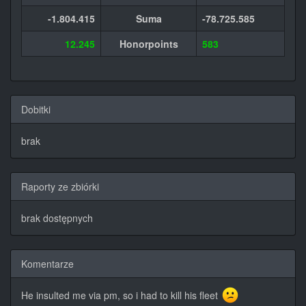
-1.804.415
Suma
-78.725.585
12.245
Honorpoints
583
Dobitki
brak
Raporty ze zbiórki
brak dostępnych
Komentarze
He insulted me via pm, so i had to kill his fleet