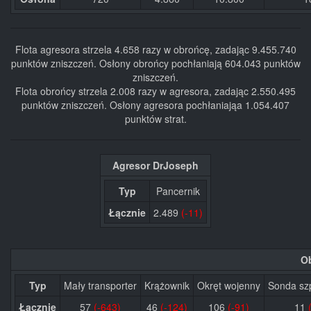
Flota agresora strzela 4.658 razy w obrońcę, zadając 9.455.740
punktów zniszczeń. Osłony obrońcy pochłaniają 604.043 punktów
zniszczeń.
Flota obrońcy strzela 2.008 razy w agresora, zadając 2.550.495
punktów zniszczeń. Osłony agresora pochłaniająa 1.054.407
punktów strat.
Agresor DrJoseph
Typ
Pancernik
Łącznie
2.489
(-11)
O
Typ
Mały transporter
Krążownik
Okręt wojenny
Sonda sz
Łącznie
57
(-643)
46
(-124)
106
(-91)
11