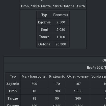
Broń: 190% Tarcze: 190% Osłona: 190%
Typ
Pancernik
Łącznie
2.500
Broń
2.030
Tarcze
1.160
Osłona
20.300
O
Broń: 90% 
Typ
Mały transporter
Krążownik
Okręt wojenny
Sonda sz
Łącznie
700
170
197
1
Broń
10
760
1.900
Tarcze
18
90
360
Osłona
720
4.860
10.800
1