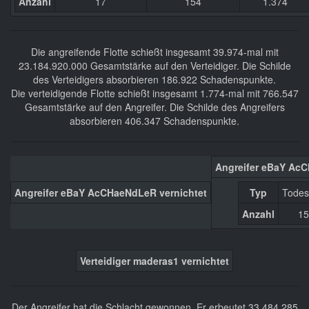
Anzahl
17
154
1.374
Die angreifende Flotte schießt insgesamt 39.974-mal mit
23.184.920.000 Gesamtstärke auf den Verteidiger. Die Schilde
des Verteidigers absorbieren 186.922 Schadenspunkte.
Die verteidigende Flotte schießt insgesamt 1.774-mal mit 766.547
Gesamtstärke auf den Angreifer. Die Schilde des Angreifers
absorbieren 406.347 Schadenspunkte.
Angreifer eBaY Ac
Angreifer eBaY AcCHaeNdLeR vernichtet
Typ
Todes
Anzahl
15
Verteidiger maderas1 vernichtet
Der Angreifer hat die Schlacht gewonnen. Er erbeutet 33.484.285