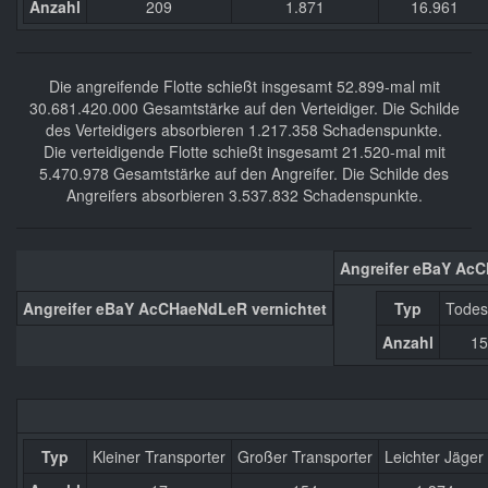
Anzahl
209
1.871
16.961
Die angreifende Flotte schießt insgesamt 52.899-mal mit
30.681.420.000 Gesamtstärke auf den Verteidiger. Die Schilde
des Verteidigers absorbieren 1.217.358 Schadenspunkte.
Die verteidigende Flotte schießt insgesamt 21.520-mal mit
5.470.978 Gesamtstärke auf den Angreifer. Die Schilde des
Angreifers absorbieren 3.537.832 Schadenspunkte.
Angreifer eBaY Ac
Angreifer eBaY AcCHaeNdLeR vernichtet
Typ
Todes
Anzahl
15
Typ
Kleiner Transporter
Großer Transporter
Leichter Jäger