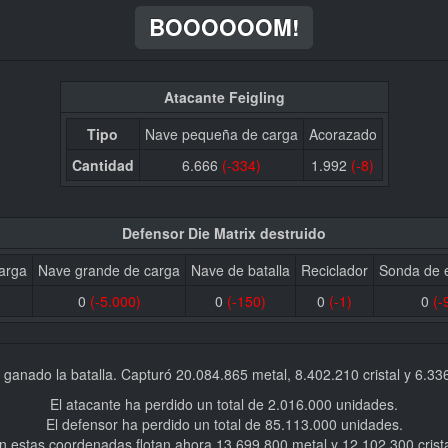
BOOOOOOM!
Atacante Feigling
Tipo
Nave pequeña de carga
Acorazado
Cantidad
6.666
(-334)
1.992
(-8)
Defensor Die Matrix destruido
arga
Nave grande de carga
Nave de batalla
Reciclador
Sonda de 
0
(-5.000)
0
(-150)
0
(-1)
0
(-
 ganado la batalla. Capturó 20.084.865 metal, 8.402.210 cristal y 6.33
El atacante ha perdido un total de 2.016.000 unidades.
El defensor ha perdido un total de 85.113.000 unidades.
n estas coordenadas flotan ahora 13.699.800 metal y 12.102.300 crista