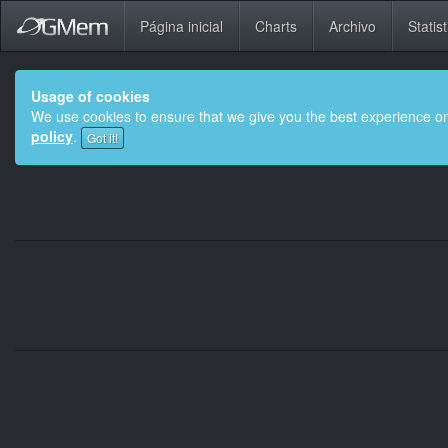
Página inicial
Charts
Archivo
Statist
Usage of cookies
We use cookies to ensure that we give you the best experience on
policy
.
Got it!