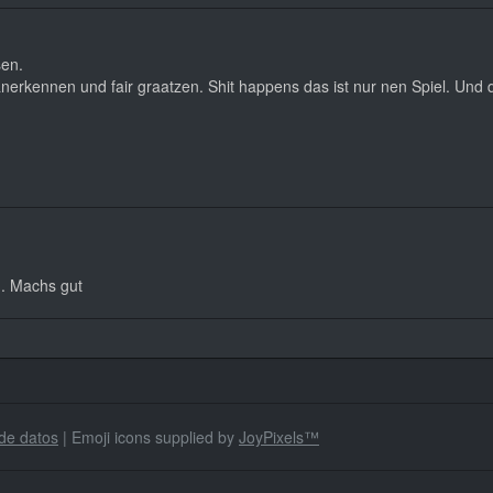
sen.
nerkennen und fair graatzen. Shit happens das ist nur nen Spiel. Und
g. Machs gut
de datos
| Emoji icons supplied by
JoyPixels™