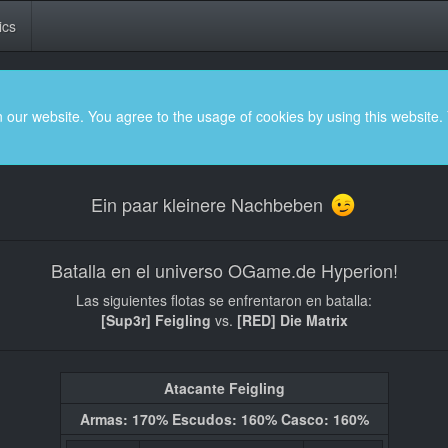
ics
 our website. You agree to the usage of cookies by using this website.
Ein paar kleinere Nachbeben
Batalla en el universo OGame.de Hyperion!
Las siguientes flotas se enfrentaron en batalla:
[Sup3r] Feigling
vs.
[RED] Die Matrix
Atacante Feigling
Armas: 170% Escudos: 160% Casco: 160%