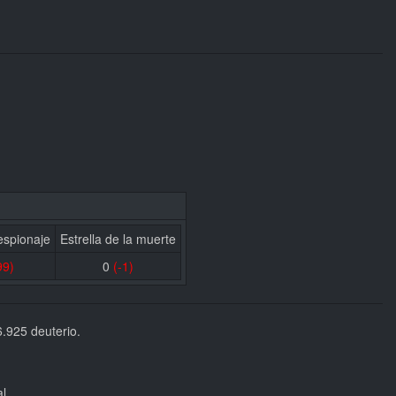
espionaje
Estrella de la muerte
99)
0
(-1)
6.925 deuterio.
l.