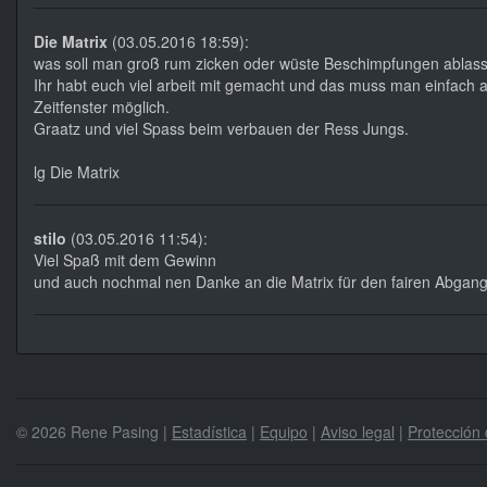
Die Matrix
(03.05.2016 18:59):
was soll man groß rum zicken oder wüste Beschimpfungen ablas
Ihr habt euch viel arbeit mit gemacht und das muss man einfach a
Zeitfenster möglich.
Graatz und viel Spass beim verbauen der Ress Jungs.
lg Die Matrix
stilo
(03.05.2016 11:54):
Viel Spaß mit dem Gewinn
und auch nochmal nen Danke an die Matrix für den fairen Abgan
© 2026 Rene Pasing |
Estadística
|
Equipo
|
Aviso legal
|
Protección 