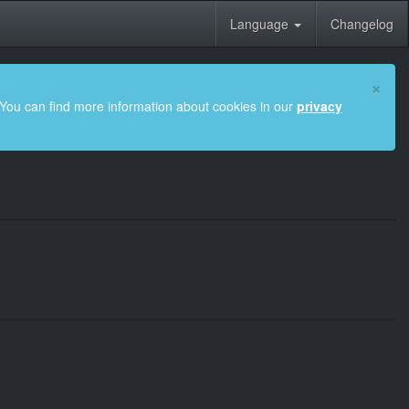
Language
Changelog
×
 You can find more information about cookies in our
privacy