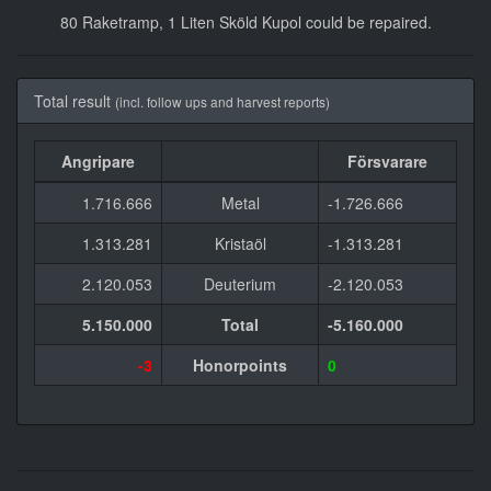
80 Raketramp, 1 Liten Sköld Kupol could be repaired.
Total result
(incl. follow ups and harvest reports)
Angripare
Försvarare
1.716.666
Metal
-1.726.666
1.313.281
Kristaöl
-1.313.281
2.120.053
Deuterium
-2.120.053
5.150.000
Total
-5.160.000
-3
Honorpoints
0