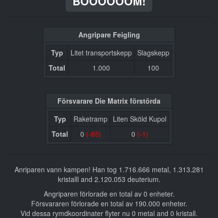
BOOOOOOM!
Angripare Feigling
Typ
Litet transportskepp
Slagskepp
Total
1.000
100
Försvarare Die Matrix förstörda
Typ
Raketramp
Liten Sköld Kupol
Total
0
(-85)
0
(-1)
Anriparen vann kampen! Han tog 1.716.666 metal, 1.313.281
kristalll and 2.120.053 deuterium.
Angriparen förlorade en total av 0 enheter.
Försvararen förlorade en total av 190.000 enheter.
Vid dessa rymdkoordinater flyter nu 0 metal and 0 kristall.