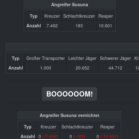
Angreifer Susuna
Typ
Kreuzer
Schlachtkreuzer
Reaper
Anzahl
7.492
183
10.601
Typ
Großer Transporter
Leichter Jäger
Schwerer Jäger
Kr
Anzahl
1.000
20.652
44.712
1
BOOOOOOM!
Angreifer Susuna vernichtet
Typ
Kreuzer
Schlachtkreuzer
Reaper
Anzahl
0
(-7.492)
0
(-183)
0
(-10.601)