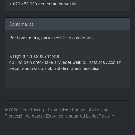
1.020.458.000 deuterium harvested.
Comentarios
Por favor,
entra
, para escribir un comentario.
K1rg1
(04.10.2025 14:43):
du und dein dreck fake ally jeder weiß du hast sos Account
selbst was bist du stolz auf dein dreck beschiss
© 2026 Rene Pasing |
Estadística
|
Equipo
|
Aviso legal
|
Protección de datos
| Emoji icons supplied by
JoyPixels™