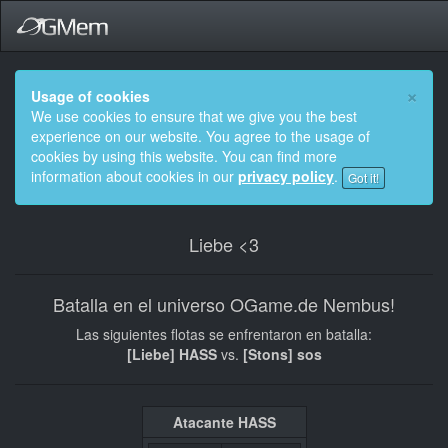
×
Usage of cookies
We use cookies to ensure that we give you the best
experience on our website. You agree to the usage of
cookies by using this website. You can find more
information about cookies in our
privacy policy
.
Got it!
Liebe <3
Batalla en el universo OGame.de Nembus!
Las siguientes flotas se enfrentaron en batalla:
[Liebe] HASS
vs.
[Stons] sos
Atacante HASS