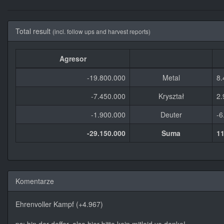
Total result
(incl. follow ups and harvest reports)
Agresor
-19.800.000
Metal
8.
-7.450.000
Kryształ
2.
-1.900.000
Deuter
-6
-29.150.000
Suma
11
Komentarze
Ehrenvoller Kampf (+4.967)