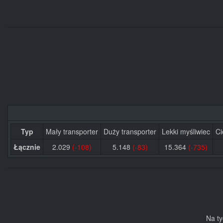
Typ
Mały transporter
Duży transporter
Lekki myśliwiec
Ci
Łącznie
2.029
(-108)
5.148
(-83)
15.364
(-735)
Na ty