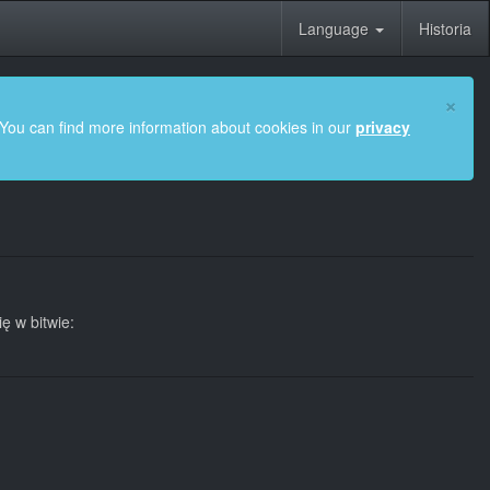
Language
Historia
×
 You can find more information about cookies in our
privacy
ę w bitwie: