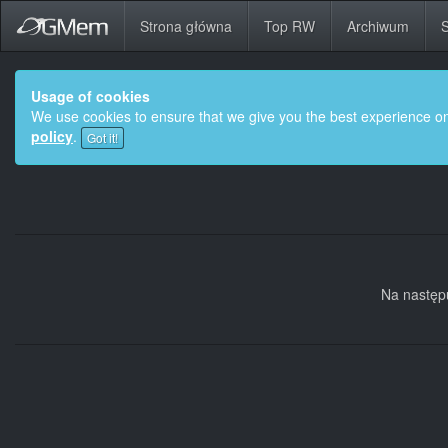
Strona główna
Top RW
Archiwum
S
Usage of cookies
We use cookies to ensure that we give you the best experience on
policy
.
Got it!
Na następu