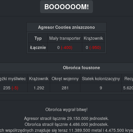
BOOOOOOM!
Agresor Cooties zniszczono
Typ
Mały transporter
Krążownik
Łącznie
0
(-400)
0
(-950)
Obrońca foustone
ężki myśliwiec
Krążownik
Okręt wojenny
Statek kolonizacyjny
Recy
235
(-5)
1.292
281
9
5.62
Obrońca wygrał bitwę!
Agresor stracił łącznie 29.150.000 jednostek.
Obrońca stracił łącznie 4.486.000 jednostek.
ch współrzędnych znajduje się teraz 11.389.500 metal i 4.475.500 krys