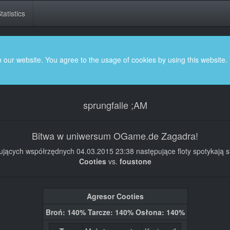
tatistics
 our website. You agree to the usage of cookies by using this website.
sprungfalle ;AM
Bitwa w uniwersum OGame.de Zagadra!
jących współrzędnych 04.03.2015 23:38 następujące floty spotykają si
Cooties
vs.
foustone
Agresor Cooties
Broń: 140% Tarcze: 140% Osłona: 140%