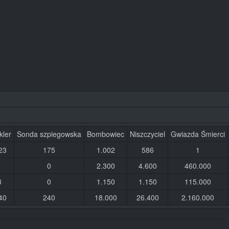
kler
Sonda szpiegowska
Bombowiec
Niszczyciel
Gwiazda Śmierci
23
175
1.002
586
1
0
2.300
4.600
460.000
3
0
1.150
1.150
115.000
40
240
18.000
26.400
2.160.000