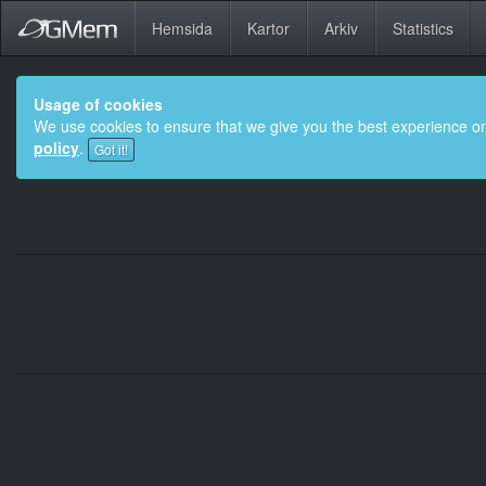
Hemsida
Kartor
Arkiv
Statistics
Usage of cookies
We use cookies to ensure that we give you the best experience on
policy
.
Got it!