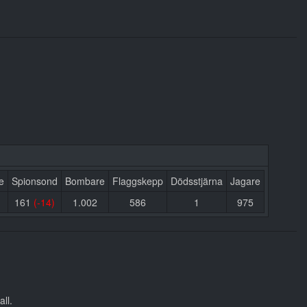
e
Spionsond
Bombare
Flaggskepp
Dödsstjärna
Jagare
)
161
(-14)
1.002
586
1
975
ll.