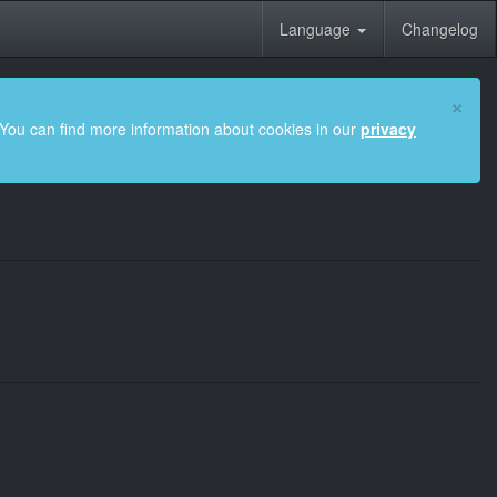
Language
Changelog
×
 You can find more information about cookies in our
privacy