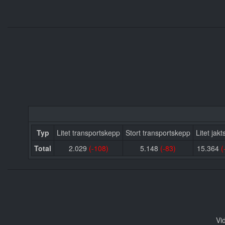
Typ
Litet transportskepp
Stort transportskepp
Litet jak
Total
2.029
(-108)
5.148
(-83)
15.364
(
Vi