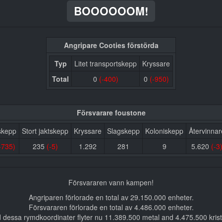
BOOOOOOM!
Angripare Cooties förstörda
Typ
Litet transportskepp
Kryssare
Total
0
(-400)
0
(-950)
Försvarare foustone
tskepp
Stort jaktskepp
Kryssare
Slagskepp
Koloniskepp
Återvinnar
-735)
235
(-5)
1.292
281
9
5.620
(-3
Försvararen vann kampen!
Angriparen förlorade en total av 29.150.000 enheter.
Försvararen förlorade en total av 4.486.000 enheter.
d dessa rymdkoordinater flyter nu 11.389.500 metal and 4.475.500 krista