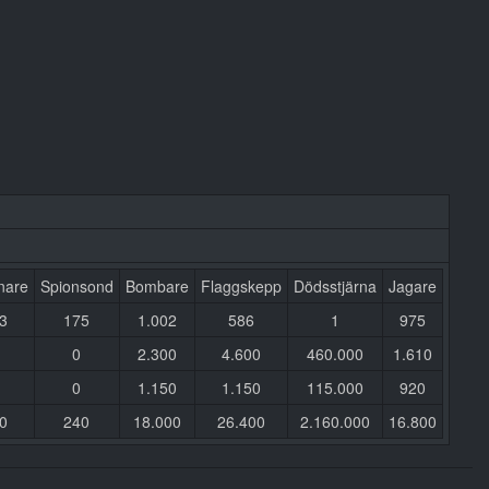
nare
Spionsond
Bombare
Flaggskepp
Dödsstjärna
Jagare
3
175
1.002
586
1
975
0
2.300
4.600
460.000
1.610
0
1.150
1.150
115.000
920
0
240
18.000
26.400
2.160.000
16.800