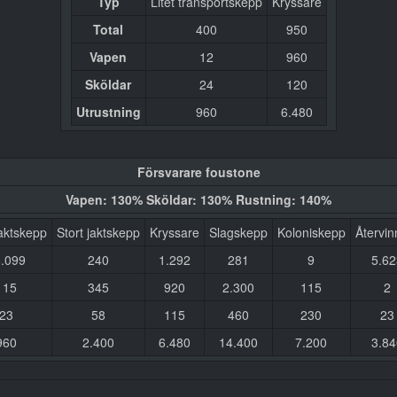
Typ
Litet transportskepp
Kryssare
Total
400
950
Vapen
12
960
Sköldar
24
120
Utrustning
960
6.480
Försvarare foustone
Vapen: 130% Sköldar: 130% Rustning: 140%
jaktskepp
Stort jaktskepp
Kryssare
Slagskepp
Koloniskepp
Återvin
.099
240
1.292
281
9
5.62
115
345
920
2.300
115
2
23
58
115
460
230
23
960
2.400
6.480
14.400
7.200
3.84