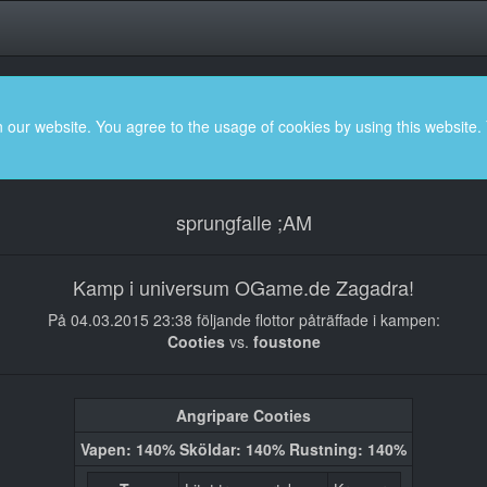
 our website. You agree to the usage of cookies by using this website.
sprungfalle ;AM
Kamp i universum OGame.de Zagadra!
På 04.03.2015 23:38 följande flottor påträffade i kampen:
Cooties
vs.
foustone
Angripare Cooties
Vapen: 140% Sköldar: 140% Rustning: 140%