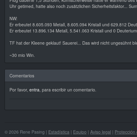
Flug dauerte 1,5 Stunden, komischerweise hatte er während des F
Uhr getimed, hatte also noch zusätzlichen Sicherheitsfaktor... 
NW:
Er erbeutet 8.605.093 Metall, 8.605.094 Kristall und 629.812 Deu
Er erbeutet 13.896.134 Metall, 5.541.063 Kristall und 0 Deuterium
TF hat der Kleene geklaut! Sauerei... Das wird nicht ungesühnt bl
~30 mio Win.
Comentarios
Por favor,
entra
, para escribir un comentario.
© 2026 Rene Pasing |
Estadística
|
Equipo
|
Aviso legal
|
Protección 