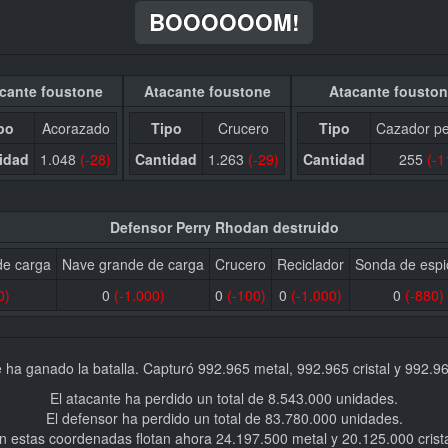
BOOOOOOM!
cante foustone
Atacante foustone
Atacante fousto
po
Acorazado
Tipo
Crucero
Tipo
Cazador p
idad
1.048
(-28)
Cantidad
1.263
(-29)
Cantidad
255
(-1
Defensor Perry Rhodan destruido
e carga
Nave grande de carga
Crucero
Reciclador
Sonda de espi
0)
0
(-1.000)
0
(-100)
0
(-1.000)
0
(-880)
e ha ganado la batalla. Capturó 992.965 metal, 992.965 cristal y 992.96
El atacante ha perdido un total de 8.543.000 unidades.
El defensor ha perdido un total de 83.780.000 unidades.
n estas coordenadas flotan ahora 24.197.500 metal y 20.125.000 crista