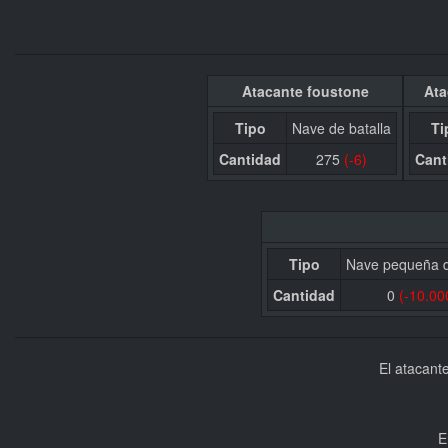
Atacante foustone
Ata
Tipo
Nave de batalla
Ti
Cantidad
275
(-6)
Cant
Tipo
Nave pequeña d
Cantidad
0
(-10.00
El atacant
E