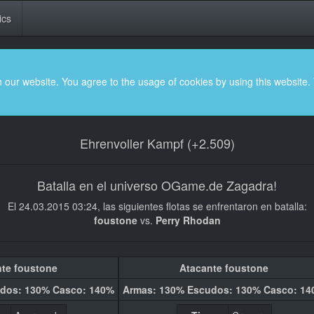
ics
 our website. You agree to the usage of cookies by using this website.
Ehrenvoller Kampf (+2.509)
Batalla en el universo OGame.de Zagadra!
El 24.03.2015 03:24, las siguientes flotas se enfrentaron en batalla:
foustone
vs.
Perry Rhodan
te foustone
Atacante foustone
dos: 130% Casco: 140%
Armas: 130% Escudos: 130% Casco: 1