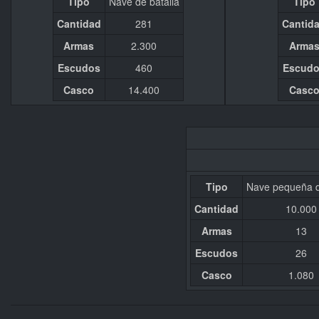
Tipo
Nave de batalla
Tipo
Cantidad
281
Cantid
Armas
2.300
Arma
Escudos
460
Escud
Casco
14.400
Casc
Tipo
Nave pequeña d
Cantidad
10.000
Armas
13
Escudos
26
Casco
1.080