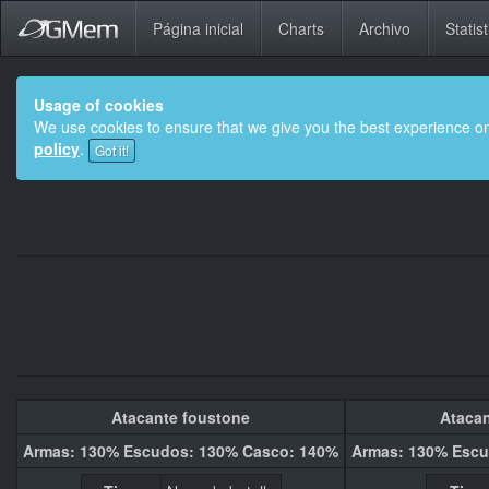
Página inicial
Charts
Archivo
Statist
Usage of cookies
We use cookies to ensure that we give you the best experience on
policy
.
Got it!
Atacante foustone
Atacan
Armas: 130% Escudos: 130% Casco: 140%
Armas: 130% Escu