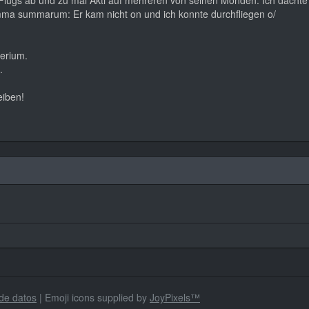
lugs ab und zu mal Akti auf mehreren von seinen Monden. Ich dachte m
Summa summarum: Er kam nicht on und ich konnte durchfliegen o/
terium.
.
eiben!
de datos
| Emoji icons supplied by
JoyPixels™