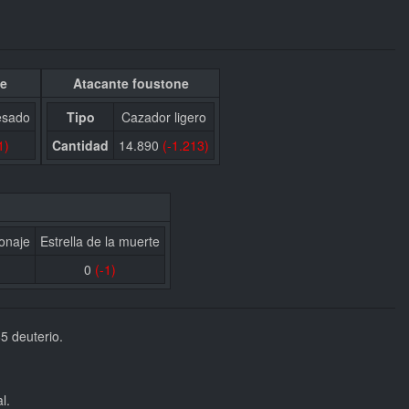
ne
Atacante foustone
esado
Tipo
Cazador ligero
1)
Cantidad
14.890
(-1.213)
onaje
Estrella de la muerte
0
(-1)
5 deuterio.
l.