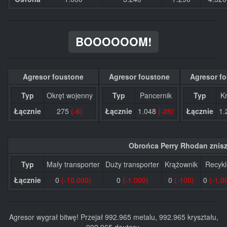
BOOOOOOM!
Agresor foustone
Agresor foustone
Agresor f
Typ
Okręt wojenny
Typ
Pancernik
Typ
K
Łącznie
275
(-6)
Łącznie
1.048
(-28)
Łącznie
1.
Obrońca Perry Rhodan znis
Typ
Mały transporter
Duży transporter
Krążownik
Recykl
Łącznie
0
(-10.000)
0
(-1.000)
0
(-100)
0
(-1.0
Agresor wygrał bitwę! Przejał 992.965 metalu, 992.965 kryształu,