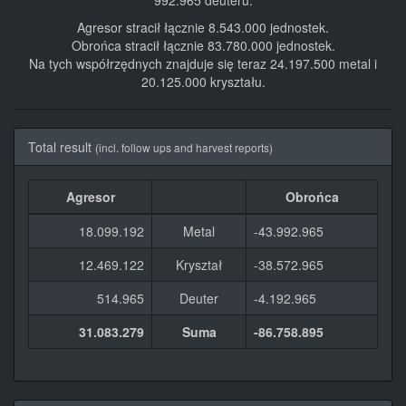
992.965 deuteru.
Agresor stracił łącznie 8.543.000 jednostek.
Obrońca stracił łącznie 83.780.000 jednostek.
Na tych współrzędnych znajduje się teraz 24.197.500 metal i
20.125.000 kryształu.
Total result
(incl. follow ups and harvest reports)
Agresor
Obrońca
18.099.192
Metal
-43.992.965
12.469.122
Kryształ
-38.572.965
514.965
Deuter
-4.192.965
31.083.279
Suma
-86.758.895