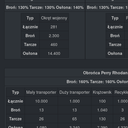
Broń: 130% Tarcze: 130% Osłona: 140%
Broń: 130% Tarcze: 
Typ
Okręt wojenny
Typ
P
Łącznie
281
Łącznie
Broń
2.300
Broń
Tarcze
460
Tarcze
Osłona
14.400
Osłona
Obrońca Perry Rhodan
Broń: 160% Tarcze: 160% Osło
Typ
Mały transporter
Duży transporter
Krążownik
Recykl
Łącznie
10.000
1.000
100
1.000
Broń
13
13
1.040
3
Tarcze
26
65
130
26
Osłona
1.080
3.240
7.290
4.320