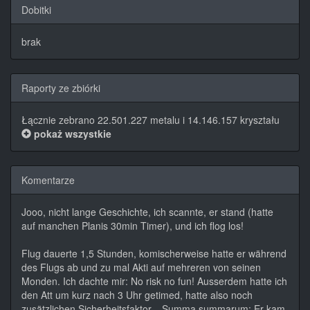
Dobitki
brak
Raporty ze zbiórki
Łącznie zebrano 22.501.227 metalu i 14.146.157 kryształu
pokaż wszystkie
Komentarze
Jooo, nicht lange Geschichte, ich scannte, er stand (hatte
auf manchen Planis 30min Timer), und ich flog los!
Flug dauerte 1,5 Stunden, komischerweise hatte er während
des Flugs ab und zu mal Akti auf mehreren von seinen
Monden. Ich dachte mir: No risk no fun! Ausserdem hatte ich
den Att um kurz nach 3 Uhr getimed, hatte also noch
zusätzlichen Sicherheitsfaktor... Summa summarum: Er kam