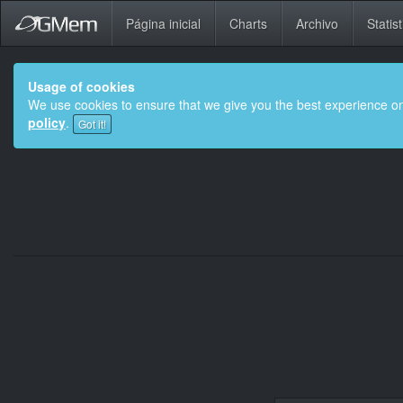
Página inicial
Charts
Archivo
Statist
Usage of cookies
We use cookies to ensure that we give you the best experience on
policy
.
Got it!