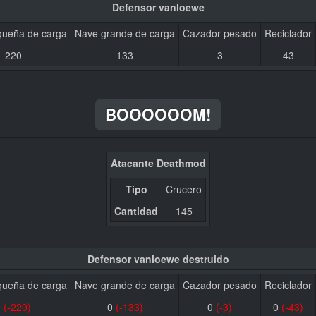
Defensor vanloewe
queña de carga
Nave grande de carga
Cazador pesado
Reciclador
220
133
3
43
BOOOOOOM!
Atacante Deathmod
Tipo
Crucero
Cantidad
145
Defensor vanloewe destruido
queña de carga
Nave grande de carga
Cazador pesado
Reciclador
0
(-220)
0
(-133)
0
(-3)
0
(-43)