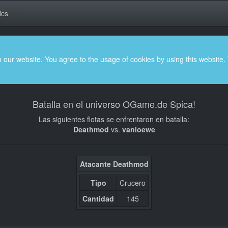
ics
 our website. You agree to the usage of cookies by using this website.
Batalla en el universo OGame.de Spica!
Las siguientes flotas se enfrentaron en batalla:
Deathmod
vs.
vanloewe
Atacante Deathmod
Tipo
Crucero
Cantidad
145