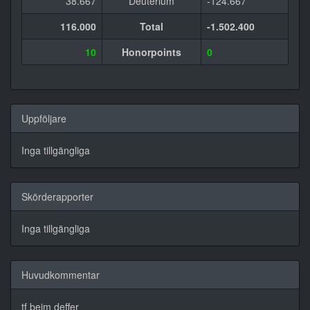
38.667
Deuterium
-124.667
116.000
Total
-1.502.400
10
Honorpoints
0
Uppföljare
Inga tillgängliga
Skörderapporter
Inga tillgängliga
Huvudkommentar
tf beim deffer