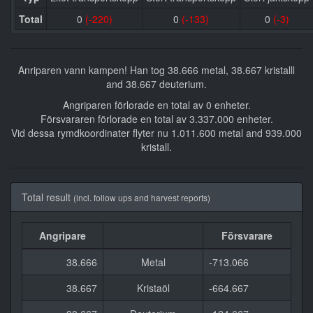
Total
0
(-220)
0
(-133)
0
(-3)
Anriparen vann kampen! Han tog 38.666 metal, 38.667 kristalll
and 38.667 deuterium.
Angriparen förlorade en total av 0 enheter.
Försvararen förlorade en total av 3.337.000 enheter.
Vid dessa rymdkoordinater flyter nu 1.011.600 metal and 939.000
kristall.
Total result
(incl. follow ups and harvest reports)
Angripare
Försvarare
38.666
Metal
-713.066
38.667
Kristaöl
-664.667