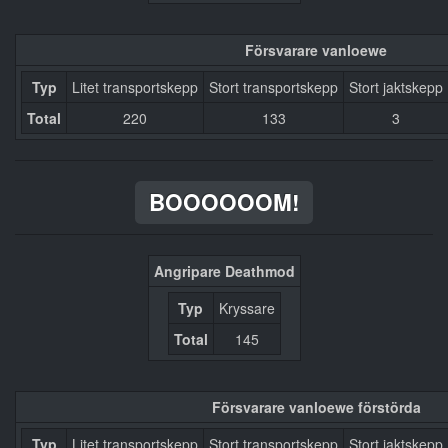
Försvarare vanloewe
Typ
Litet transportskepp
Stort transportskepp
Stort jaktskepp
Total
220
133
3
BOOOOOOM!
Angripare Deathmod
Typ
Kryssare
Total
145
Försvarare vanloewe förstörda
Typ
Litet transportskepp
Stort transportskepp
Stort jaktskepp