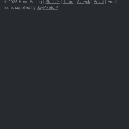
© 2026 Rene Pasing |
Statistik
|
Team
|
Avtryck
|
Privat
| Emoji
icons supplied by
JoyPixels™