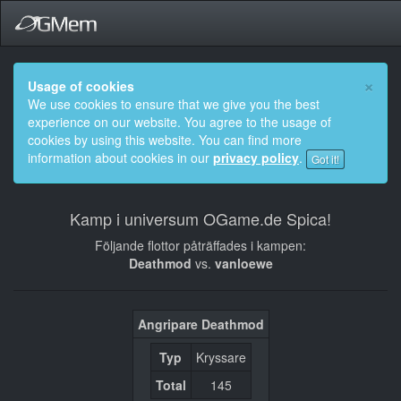
×
Usage of cookies
We use cookies to ensure that we give you the best
experience on our website. You agree to the usage of
cookies by using this website. You can find more
information about cookies in our
privacy policy
.
Got it!
Kamp i universum OGame.de Spica!
Följande flottor påträffades i kampen:
Deathmod
vs.
vanloewe
Angripare Deathmod
Typ
Kryssare
Total
145